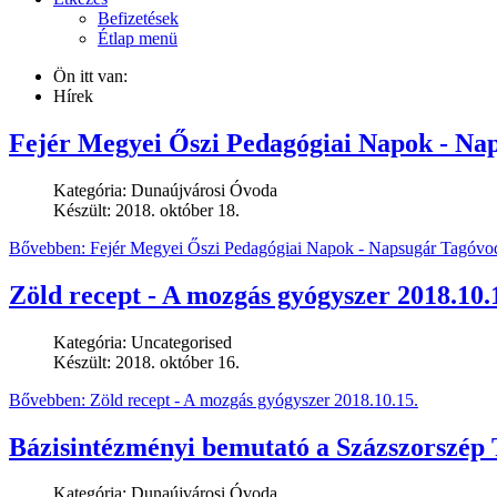
Befizetések
Étlap menü
Ön itt van:
Hírek
Fejér Megyei Őszi Pedagógiai Napok - Na
Kategória:
Dunaújvárosi Óvoda
Készült: 2018. október 18.
Bővebben: Fejér Megyei Őszi Pedagógiai Napok - Napsugár Tagóvo
Zöld recept - A mozgás gyógyszer 2018.10.
Kategória:
Uncategorised
Készült: 2018. október 16.
Bővebben: Zöld recept - A mozgás gyógyszer 2018.10.15.
Bázisintézményi bemutató a Százszorszép 
Kategória:
Dunaújvárosi Óvoda