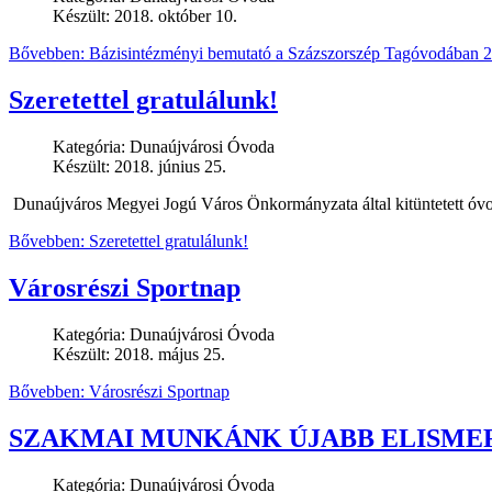
Készült: 2018. október 10.
Bővebben: Bázisintézményi bemutató a Százszorszép Tagóvodában 2
Szeretettel gratulálunk!
Kategória:
Dunaújvárosi Óvoda
Készült: 2018. június 25.
Dunaújváros Megyei Jogú Város Önkormányzata által kitüntetett óv
Bővebben: Szeretettel gratulálunk!
Városrészi Sportnap
Kategória:
Dunaújvárosi Óvoda
Készült: 2018. május 25.
Bővebben: Városrészi Sportnap
SZAKMAI MUNKÁNK ÚJABB ELISME
Kategória:
Dunaújvárosi Óvoda