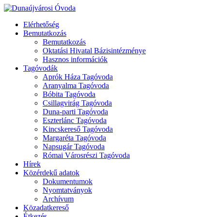
Elérhetőség
Bemutatkozás
Bemutatkozás
Oktatási Hivatal Bázisintézménye
Hasznos információk
Tagóvodák
Aprók Háza Tagóvoda
Aranyalma Tagóvoda
Bóbita Tagóvoda
Csillagvirág Tagóvoda
Duna-parti Tagóvoda
Eszterlánc Tagóvoda
Kincskereső Tagóvoda
Margaréta Tagóvoda
Napsugár Tagóvoda
Római Városrészi Tagóvoda
Hírek
Közérdekű adatok
Dokumentumok
Nyomtatványok
Archívum
Közadatkereső
Étkezés