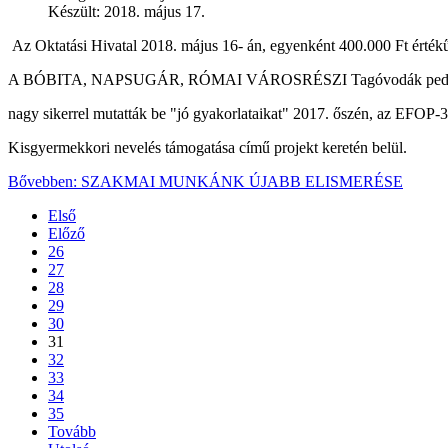
Készült: 2018. május 17.
Az Oktatási Hivatal 2018. május 16- án, egyenként 400.000 Ft értékű
A BÓBITA, NAPSUGÁR, RÓMAI VÁROSRÉSZI Tagóvodák pedagógu
nagy sikerrel mutatták be "jó gyakorlataikat" 2017. őszén, az EFOP-3
Kisgyermekkori nevelés támogatása című projekt keretén belül.
Bővebben: SZAKMAI MUNKÁNK ÚJABB ELISMERÉSE
Első
Előző
26
27
28
29
30
31
32
33
34
35
Tovább