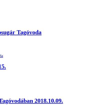
psugár Tagóvoda
da
15.
Tagóvodában 2018.10.09.