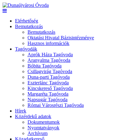
Elérhetőség
Bemutatkozás
Bemutatkozás
Oktatási Hivatal Bázisintézménye
Hasznos információk
Tagóvodák
Aprók Háza Tagóvoda
Aranyalma Tagóvoda
Bóbita Tagóvoda
Csillagvirág Tagóvoda
Duna-parti Tagóvoda
Eszterlánc Tagóvoda
Kincskereső Tagóvoda
Margaréta Tagóvoda
Napsugár Tagóvoda
Római Városrészi Tagóvoda
Hírek
Közérdekű adatok
Dokumentumok
Nyomtatványok
Archívum
Közadatkereső