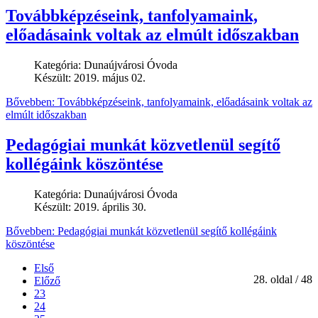
Továbbképzéseink, tanfolyamaink,
előadásaink voltak az elmúlt időszakban
Kategória:
Dunaújvárosi Óvoda
Készült: 2019. május 02.
Bővebben: Továbbképzéseink, tanfolyamaink, előadásaink voltak az
elmúlt időszakban
Pedagógiai munkát közvetlenül segítő
kollégáink köszöntése
Kategória:
Dunaújvárosi Óvoda
Készült: 2019. április 30.
Bővebben: Pedagógiai munkát közvetlenül segítő kollégáink
köszöntése
Első
28. oldal / 48
Előző
23
24