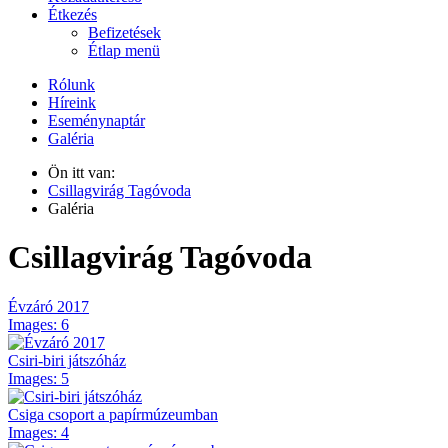
Étkezés
Befizetések
Étlap menü
Rólunk
Híreink
Eseménynaptár
Galéria
Ön itt van:
Csillagvirág Tagóvoda
Galéria
Csillagvirág Tagóvoda
Évzáró 2017
Images: 6
Csiri-biri játszóház
Images: 5
Csiga csoport a papírmúzeumban
Images: 4