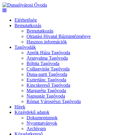
Elérhetőség
Bemutatkozás
Bemutatkozás
Oktatási Hivatal Bázisintézménye
Hasznos információk
Tagóvodák
Aprók Háza Tagóvoda
Aranyalma Tagóvoda
Bóbita Tagóvoda
Csillagvirág Tagóvoda
Duna-parti Tagóvoda
Eszterlánc Tagóvoda
Kincskereső Tagóvoda
Margaréta Tagóvoda
Napsugár Tagóvoda
Római Városrészi Tagóvoda
Hírek
Közérdekű adatok
Dokumentumok
Nyomtatványok
Archívum
Közadatkereső