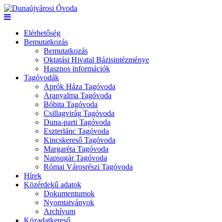
Elérhetőség
Bemutatkozás
Bemutatkozás
Oktatási Hivatal Bázisintézménye
Hasznos információk
Tagóvodák
Aprók Háza Tagóvoda
Aranyalma Tagóvoda
Bóbita Tagóvoda
Csillagvirág Tagóvoda
Duna-parti Tagóvoda
Eszterlánc Tagóvoda
Kincskereső Tagóvoda
Margaréta Tagóvoda
Napsugár Tagóvoda
Római Városrészi Tagóvoda
Hírek
Közérdekű adatok
Dokumentumok
Nyomtatványok
Archívum
Közadatkereső