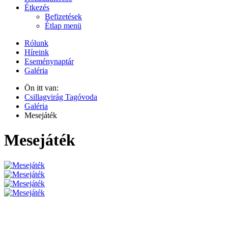
Étkezés
Befizetések
Étlap menü
Rólunk
Híreink
Eseménynaptár
Galéria
Ön itt van:
Csillagvirág Tagóvoda
Galéria
Mesejáték
Mesejáték