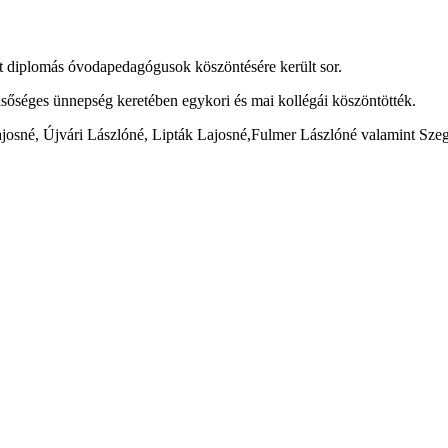
diplomás óvodapedagógusok köszöntésére került sor.
sőséges ünnepség keretében egykori és mai kollégái köszöntötték.
osné, Újvári Lászlóné, Lipták Lajosné,Fulmer Lászlóné valamint Szeg