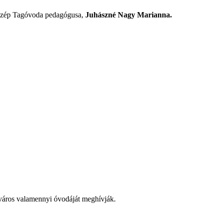
zorszép Tagóvoda pedagógusa,
Juhászné Nagy Marianna.
város valamennyi óvodáját meghívják.