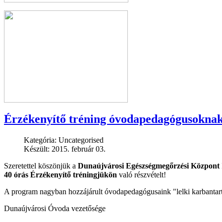
Érzékenyítő tréning óvodapedagógusokna
Kategória:
Uncategorised
Készült: 2015. február 03.
Szeretettel köszönjük a
Dunaújvárosi Egészségmegőrzési Központ
40 órás
Érzékenyítő tréningjükön
való részvételt!
A program nagyban hozzájárult óvodapedagógusaink "lelki karbantart
Dunaújvárosi Óvoda vezetősége