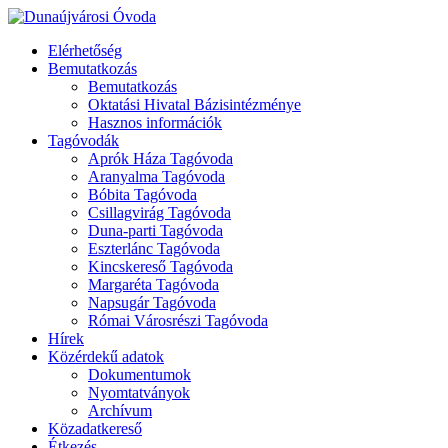
Elérhetőség
Bemutatkozás
Bemutatkozás
Oktatási Hivatal Bázisintézménye
Hasznos információk
Tagóvodák
Aprók Háza Tagóvoda
Aranyalma Tagóvoda
Bóbita Tagóvoda
Csillagvirág Tagóvoda
Duna-parti Tagóvoda
Eszterlánc Tagóvoda
Kincskereső Tagóvoda
Margaréta Tagóvoda
Napsugár Tagóvoda
Római Városrészi Tagóvoda
Hírek
Közérdekű adatok
Dokumentumok
Nyomtatványok
Archívum
Közadatkereső
Étkezés