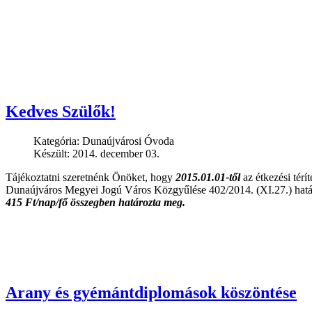
Kedves Szülők!
Kategória:
Dunaújvárosi Óvoda
Készült: 2014. december 03.
Tájékoztatni szeretnénk Önöket, hogy
2015.01.01-től
az étkezési térít
Dunaújváros Megyei Jogú Város Közgyűlése 402/2014. (XI.27.) hatá
415 Ft/nap/fő összegben határozta meg.
Arany és gyémántdiplomások köszöntése