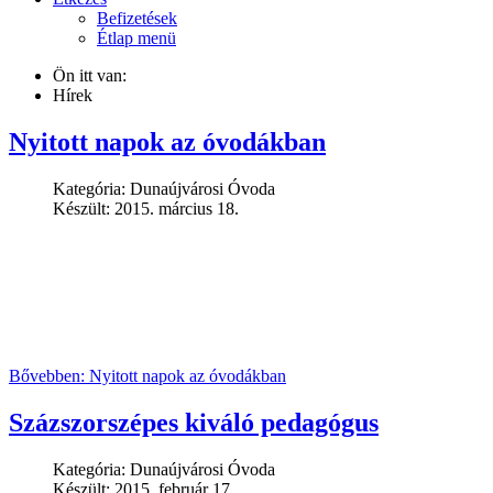
Befizetések
Étlap menü
Ön itt van:
Hírek
Nyitott napok az óvodákban
Kategória:
Dunaújvárosi Óvoda
Készült: 2015. március 18.
Bővebben: Nyitott napok az óvodákban
Százszorszépes kiváló pedagógus
Kategória:
Dunaújvárosi Óvoda
Készült: 2015. február 17.