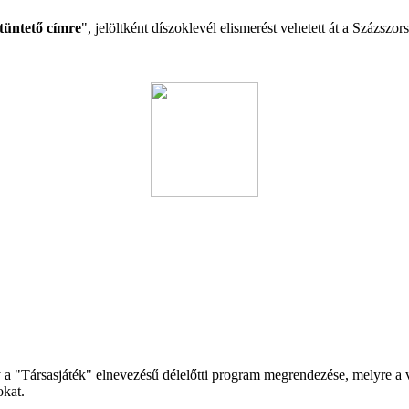
tüntető címre
", jelöltként díszoklevél elismerést vehetett át a Százs
"Társasjáték" elnevezésű délelőtti program megrendezése, melyre a 
okat.