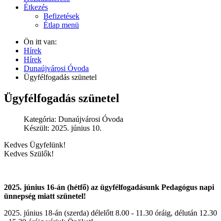
Étkezés
Befizetések
Étlap menü
Ön itt van:
Hírek
Hírek
Dunaújvárosi Óvoda
Ügyfélfogadás szünetel
Ügyfélfogadás szünetel
Kategória:
Dunaújvárosi Óvoda
Készült: 2025. június 10.
Kedves Ügyfelünk!
Kedves Szülők!
2025. június 16-án (hétfő) az ügyfélfogadásunk Pedagógus napi
ünnepség miatt szünetel!
2025. június 18-án (szerda) délelőtt 8.00 - 11.30 óráig, délután 12.30