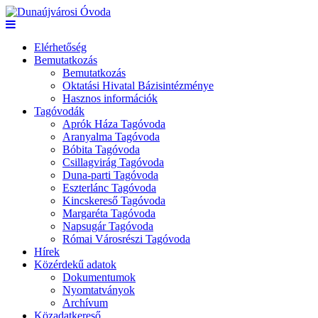
Elérhetőség
Bemutatkozás
Bemutatkozás
Oktatási Hivatal Bázisintézménye
Hasznos információk
Tagóvodák
Aprók Háza Tagóvoda
Aranyalma Tagóvoda
Bóbita Tagóvoda
Csillagvirág Tagóvoda
Duna-parti Tagóvoda
Eszterlánc Tagóvoda
Kincskereső Tagóvoda
Margaréta Tagóvoda
Napsugár Tagóvoda
Római Városrészi Tagóvoda
Hírek
Közérdekű adatok
Dokumentumok
Nyomtatványok
Archívum
Közadatkereső