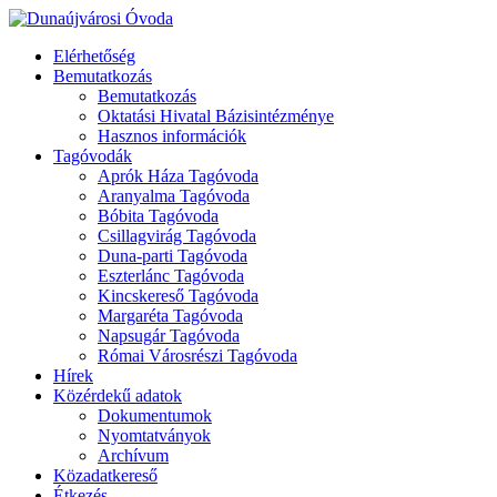
Elérhetőség
Bemutatkozás
Bemutatkozás
Oktatási Hivatal Bázisintézménye
Hasznos információk
Tagóvodák
Aprók Háza Tagóvoda
Aranyalma Tagóvoda
Bóbita Tagóvoda
Csillagvirág Tagóvoda
Duna-parti Tagóvoda
Eszterlánc Tagóvoda
Kincskereső Tagóvoda
Margaréta Tagóvoda
Napsugár Tagóvoda
Római Városrészi Tagóvoda
Hírek
Közérdekű adatok
Dokumentumok
Nyomtatványok
Archívum
Közadatkereső
Étkezés