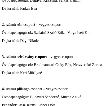
Óvodapedagógus: Lendvai Krisztina, Farkas Katalin
Dajka néni: Farkas Éva
2. számú sün csoport
– vegyes csoport
Óvodapedagógusok: Szalainé Szabó Erika, Varga Ivett Kitti
Dajka néni: Dági Nikolett
3.
számú szivárvány csoport
– vegyes csoport
Óvodapedagógusok: Brodmann-né Csiky Edit, Neszvecskó Zorica
Dajka néni: Kéri Mihályné
4. számú pillangó csoport
– vegyes csoport
Óvodapedagógus: Budavári Sándorné, Mucha Anikó
Pedagógiai asszisztens: Lieber Dóra