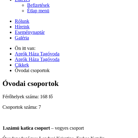
Befizetések
Étlap menü
Rólunk
Híreink
Eseménynaptár
Galéria
Ön itt van:
Aprók Háza Tagóvoda
Aprók Háza Tagóvoda
Cikkek
Óvodai csoportok
Óvodai csoportok
Férőhelyek száma: 168 fő
Csoportok száma: 7
1.számú katica csoport
– vegyes csoport