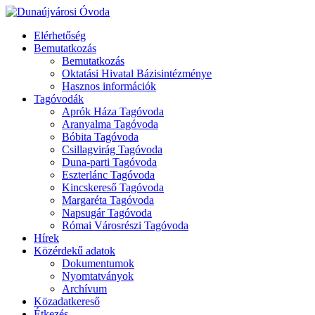
Elérhetőség
Bemutatkozás
Bemutatkozás
Oktatási Hivatal Bázisintézménye
Hasznos információk
Tagóvodák
Aprók Háza Tagóvoda
Aranyalma Tagóvoda
Bóbita Tagóvoda
Csillagvirág Tagóvoda
Duna-parti Tagóvoda
Eszterlánc Tagóvoda
Kincskereső Tagóvoda
Margaréta Tagóvoda
Napsugár Tagóvoda
Római Városrészi Tagóvoda
Hírek
Közérdekű adatok
Dokumentumok
Nyomtatványok
Archívum
Közadatkereső
Étkezés