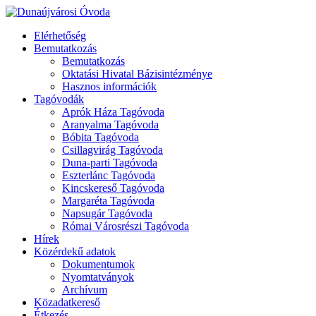
Elérhetőség
Bemutatkozás
Bemutatkozás
Oktatási Hivatal Bázisintézménye
Hasznos információk
Tagóvodák
Aprók Háza Tagóvoda
Aranyalma Tagóvoda
Bóbita Tagóvoda
Csillagvirág Tagóvoda
Duna-parti Tagóvoda
Eszterlánc Tagóvoda
Kincskereső Tagóvoda
Margaréta Tagóvoda
Napsugár Tagóvoda
Római Városrészi Tagóvoda
Hírek
Közérdekű adatok
Dokumentumok
Nyomtatványok
Archívum
Közadatkereső
Étkezés