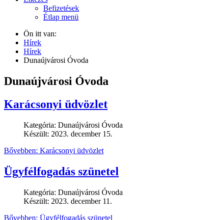
Befizetések
Étlap menü
Ön itt van:
Hírek
Hírek
Dunaújvárosi Óvoda
Dunaújvárosi Óvoda
Karácsonyi üdvözlet
Kategória:
Dunaújvárosi Óvoda
Készült: 2023. december 15.
Bővebben: Karácsonyi üdvözlet
Ügyfélfogadás szünetel
Kategória:
Dunaújvárosi Óvoda
Készült: 2023. december 11.
Bővebben: Ügyfélfogadás szünetel