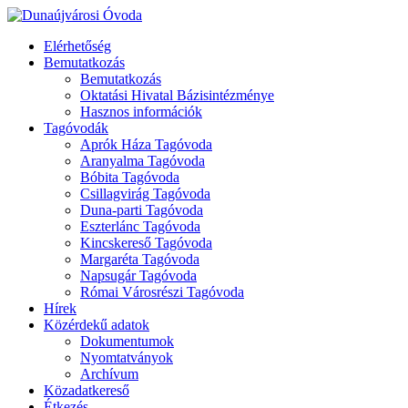
Elérhetőség
Bemutatkozás
Bemutatkozás
Oktatási Hivatal Bázisintézménye
Hasznos információk
Tagóvodák
Aprók Háza Tagóvoda
Aranyalma Tagóvoda
Bóbita Tagóvoda
Csillagvirág Tagóvoda
Duna-parti Tagóvoda
Eszterlánc Tagóvoda
Kincskereső Tagóvoda
Margaréta Tagóvoda
Napsugár Tagóvoda
Római Városrészi Tagóvoda
Hírek
Közérdekű adatok
Dokumentumok
Nyomtatványok
Archívum
Közadatkereső
Étkezés