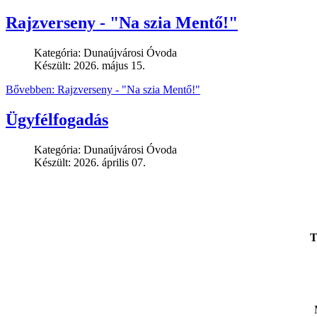
Rajzverseny - "Na szia Mentő!"
Kategória:
Dunaújvárosi Óvoda
Készült: 2026. május 15.
Bővebben: Rajzverseny - "Na szia Mentő!"
Ügyfélfogadás
Kategória:
Dunaújvárosi Óvoda
Készült: 2026. április 07.
T
Megértésüket köszönettel: Dun