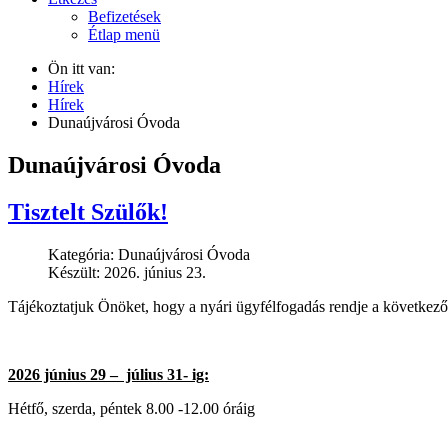
Befizetések
Étlap menü
Ön itt van:
Hírek
Hírek
Dunaújvárosi Óvoda
Dunaújvárosi Óvoda
Tisztelt Szülők!
Kategória:
Dunaújvárosi Óvoda
Készült: 2026. június 23.
Tájékoztatjuk Önöket, hogy a nyári ügyfélfogadás rendje a következ
2026 június 29 – július 31- ig:
Hétfő, szerda, péntek 8.00 -12.00 óráig