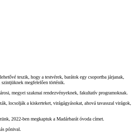
ehetővé teszik, hogy a testvérek, barátok egy csoportba járjanak,
i szintjüknek megfelelően történik.
e városi, megyei szakmai rendezvényeknek, fakultatív programoknak.
k, locsolják a kiskerteket, virágágyásokat, ahová tavasszal virágok,
zünk, 2022-ben megkaptuk a Madárbarát óvoda címet.
ás pónival.