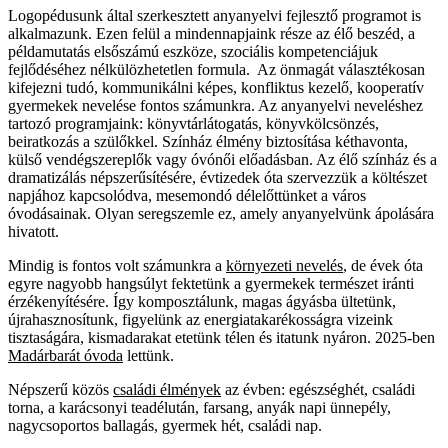
Logopédusunk által szerkesztett anyanyelvi fejlesztő programot is
alkalmazunk. Ezen felül a mindennapjaink része az élő beszéd, a
példamutatás elsőszámú eszköze, szociális kompetenciájuk
fejlődéséhez nélkülözhetetlen formula. Az önmagát választékosan
kifejezni tudó, kommunikálni képes, konfliktus kezelő, kooperatív
gyermekek nevelése fontos számunkra. Az anyanyelvi neveléshez
tartozó programjaink: könyvtárlátogatás, könyvkölcsönzés,
beiratkozás a szülőkkel. Színház élmény biztosítása kéthavonta,
külső vendégszereplők vagy óvónői előadásban. Az élő színház és a
dramatizálás népszerűsítésére, évtizedek óta szervezzük a költészet
napjához kapcsolódva, mesemondó délelőttünket a város
óvodásainak. Olyan seregszemle ez, amely anyanyelvünk ápolására
hivatott.
Mindig is fontos volt számunkra a
környezeti nevelés
, de évek óta
egyre nagyobb hangsúlyt fektetünk a gyermekek természet iránti
érzékenyítésére. Így komposztálunk, magas ágyásba ültetünk,
újrahasznosítunk, figyelünk az energiatakarékosságra vizeink
tisztaságára, kismadarakat etetünk télen és itatunk nyáron. 2025-ben
Madárbarát óvoda
lettünk.
Népszerű közös
családi élmények
az évben: egészséghét, családi
torna, a karácsonyi teadélután, farsang, anyák napi ünnepély,
nagycsoportos ballagás, gyermek hét, családi nap.