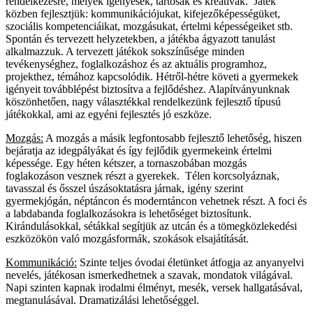
rendelkezésre, melyek igényesek, tartósak és kreatívak. Játék
közben fejlesztjük: kommunikációjukat, kifejezőképességüket,
szociális kompetenciáikat, mozgásukat, értelmi képességeiket stb.
Spontán és tervezett helyzetekben, a játékba ágyazott tanulást
alkalmazzuk. A tervezett játékok sokszínűsége minden
tevékenységhez, foglalkozáshoz és az aktuális programhoz,
projekthez, témához kapcsolódik. Hétről-hétre követi a gyermekek
igényeit továbblépést biztosítva a fejlődéshez. Alapítványunknak
köszönhetően, nagy választékkal rendelkezünk fejlesztő típusú
játékokkal, ami az egyéni fejlesztés jó eszköze.
Mozgás:
A mozgás a másik legfontosabb fejlesztő lehetőség, hiszen
bejáratja az idegpályákat és így fejlődik gyermekeink értelmi
képessége. Egy héten kétszer, a tornaszobában mozgás
foglakozáson vesznek részt a gyerekek. Télen korcsolyáznak,
tavasszal és ősszel úszásoktatásra járnak, igény szerint
gyermekjógán, néptáncon és moderntáncon vehetnek részt. A foci és
a labdabanda foglalkozásokra is lehetőséget biztosítunk.
Kirándulásokkal, sétákkal segítjük az utcán és a tömegközlekedési
eszközökön való mozgásformák, szokások elsajátítását.
Kommunikáció:
Szinte teljes óvodai életünket átfogja az anyanyelvi
nevelés, játékosan ismerkedhetnek a szavak, mondatok világával.
Napi szinten kapnak irodalmi élményt, mesék, versek hallgatásával,
megtanulásával. Dramatizálási lehetőséggel.