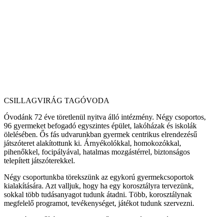
CSILLAGVIRÁG TAGÓVODA
Óvodánk 72 éve töretlenül nyitva álló intézmény. Négy csoportos,
96 gyermeket befogadó egyszintes épület, lakóházak és iskolák
ölelésében. Ős fás udvarunkban gyermek centrikus elrendezésű
játszóteret alakítottunk ki. Árnyékolókkal, homokozókkal,
pihenőkkel, focipályával, hatalmas mozgástérrel, biztonságos
telepített játszóterekkel.
Négy csoportunkba törekszünk az egykorú gyermekcsoportok
kialakítására. Azt valljuk, hogy ha egy korosztályra tervezünk,
sokkal több tudásanyagot tudunk átadni. Több, korosztálynak
megfelelő programot, tevékenységet, játékot tudunk szervezni.