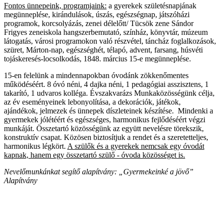
Fontos ünnepeink, programjaink:
a gyerekek születésnapjának
megünneplése, kirándulások, úszás, egészségnap, játszóházi
programok, korcsolyázás, zenei délelőtt/ Tücsök zene Sándor
Frigyes zeneiskola hangszerbemutató, színház, könyvtár, múzeum
látogatás, városi programokon való részvétel, táncház foglalkozások,
szüret, Márton-nap, egészséghét, télapó, advent, farsang, húsvéti
tojáskeresés-locsolkodás, 1848. március 15-e megünneplése.
15-en felelünk a mindennapokban óvodánk zökkenőmentes
működéséért. 8 óvó néni, 4 dajka néni, 1 pedagógiai asszisztens, 1
takarító, 1 udvaros kolléga. Évszakvarázs Munkaközösségünk célja,
az év eseményeinek lebonyolítása, a dekorációk, játékok,
ajándékok, jelmezek és ünnepek díszleteinek készítése. Mindenki a
gyermekek jólétéért és egészséges, harmonikus fejlődéséért végzi
munkáját. Összetartó közösségünk az együtt nevelésre törekszik,
konstruktív csapat. Közösen biztosítjuk a rendet és a szeretetteljes,
harmonikus légkört.
A szülők és a gyerekek nemcsak egy óvodát
kapnak, hanem egy összetartó szülő - óvoda közösséget is.
Nevelőmunkánkat segítő alapítvány: „Gyermekeinké a jövő”
Alapítvány