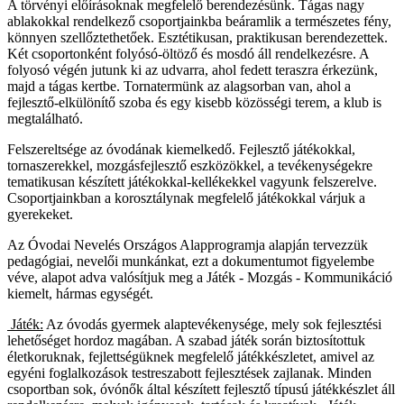
A törvényi előírásoknak megfelelő berendezésünk. Tágas nagy
ablakokkal rendelkező csoportjainkba beáramlik a természetes fény,
könnyen szellőztethetőek. Esztétikusan, praktikusan berendezettek.
Két csoportonként folyósó-öltöző és mosdó áll rendelkezésre. A
folyosó végén jutunk ki az udvarra, ahol fedett teraszra érkezünk,
majd a tágas kertbe. Tornatermünk az alagsorban van, ahol a
fejlesztő-elkülönítő szoba és egy kisebb közösségi terem, a klub is
megtalálható.
Felszereltsége az óvodának kiemelkedő. Fejlesztő játékokkal,
tornaszerekkel, mozgásfejlesztő eszközökkel, a tevékenységekre
tematikusan készített játékokkal-kellékekkel vagyunk felszerelve.
Csoportjainkban a korosztálynak megfelelő játékokkal várjuk a
gyerekeket.
Az Óvodai Nevelés Országos Alapprogramja alapján tervezzük
pedagógiai, nevelői munkánkat, ezt a dokumentumot figyelembe
véve, alapot adva valósítjuk meg a Játék - Mozgás - Kommunikáció
kiemelt, hármas egységét.
Játék:
Az óvodás gyermek alaptevékenysége, mely sok fejlesztési
lehetőséget hordoz magában. A szabad játék során biztosítottuk
életkoruknak, fejlettségüknek megfelelő játékkészletet, amivel az
egyéni foglalkozások testreszabott fejlesztések zajlanak. Minden
csoportban sok, óvónők által készített fejlesztő típusú játékkészlet áll