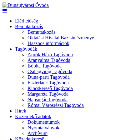
Elérhetőség
Bemutatkozás
Bemutatkozás
Oktatási Hivatal Bázisintézménye
Hasznos információk
Tagóvodák
Aprók Háza Tagóvoda
Aranyalma Tagóvoda
Bóbita Tagóvoda
Csillagvirág Tagóvoda
Duna-parti Tagóvoda
Eszterlánc Tagóvoda
Kincskereső Tagóvoda
Margaréta Tagóvoda
Napsugár Tagóvoda
Római Városrészi Tagóvoda
Hírek
Közérdekű adatok
Dokumentumok
Nyomtatványok
Archívum
Közadatkereső