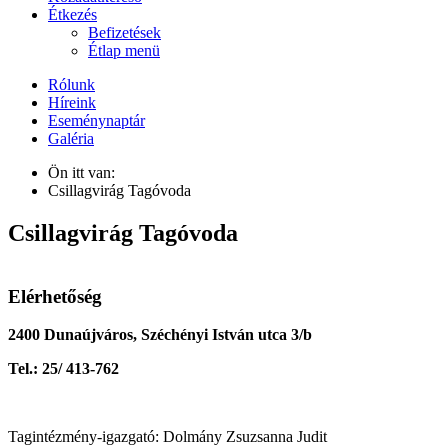
Étkezés
Befizetések
Étlap menü
Rólunk
Híreink
Eseménynaptár
Galéria
Ön itt van:
Csillagvirág Tagóvoda
Csillagvirág Tagóvoda
Elérhetőség
2400 Dunaújváros, Széchényi István utca 3/b
Tel.: 25/ 413-762
Tagintézmény-igazgató: Dolmány Zsuzsanna Judit