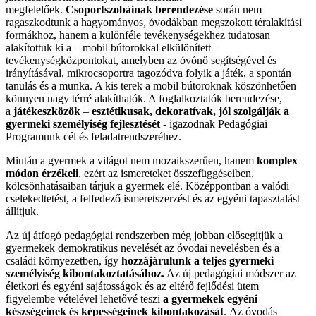
megfelelőek.
Csoportszobáinak
berendezése
során nem
ragaszkodtunk a hagyományos, óvodákban megszokott téralakítási
formákhoz, hanem a különféle tevékenységekhez tudatosan
alakítottuk ki a – mobil bútorokkal elkülönített –
tevékenységközpontokat, amelyben az óvónő segítségével és
irányításával, mikrocsoportra tagozódva folyik a játék, a spontán
tanulás és a munka. A kis terek a mobil bútoroknak köszönhetően
könnyen nagy térré alakíthatók. A foglalkoztatók berendezése,
a
játékeszközök
–
esztétikusak, dekoratívak, jól szolgálják a
gyermeki személyiség fejlesztését
- igazodnak Pedagógiai
Programunk cél és feladatrendszeréhez.
Miután a gyermek a világot nem mozaikszerűen, hanem
komplex
módon érzékeli
, ezért az ismereteket összefüggéseiben,
kölcsönhatásaiban tárjuk a gyermek elé. Középpontban a valódi
cselekedtetést, a felfedező ismeretszerzést és az egyéni tapasztalást
állítjuk.
Az új átfogó pedagógiai rendszerben még jobban elősegítjük a
gyermekek demokratikus nevelését az óvodai nevelésben és a
családi környezetben, így
hozzájárulunk a teljes gyermeki
személyiség kibontakoztatásához.
Az új pedagógiai módszer az
életkori és egyéni sajátosságok és az eltérő fejlődési ütem
figyelembe vételével lehetővé teszi
a gyermekek egyéni
készségeinek és képességeinek kibontakozását
. Az óvodás