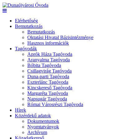
Elérhetőség
Bemutatkozás
Bemutatkozás
Oktatási Hivatal Bázisintézménye
Hasznos információk
Tagóvodák
Aprók Háza Tagóvoda
Aranyalma Tagóvoda
Bóbita Tagóvoda
Csillagvirág Tagóvoda
Duna-parti Tagóvoda
Eszterlánc Tagóvoda
Kincskereső Tagóvoda
Margaréta Tagóvoda
Napsugár Tagóvoda
Római Városrészi Tagóvoda
Hírek
Közérdekű adatok
Dokumentumok
Nyomtatványok
Archívum
Közadatkereső