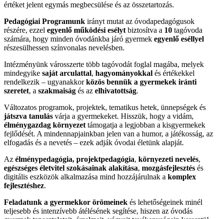
értéket jelent egymás megbecsülése és az összetartozás.
Pedagógiai Programunk
irányt mutat az óvodapedagógusok
részére, ezzel
egyenlő működési esélyt
biztosítva a
10
tagóvoda
számára, hogy minden óvodánkba járó gyermek
egyenlő eséllyel
részesülhessen színvonalas nevelésben.
Intézményünk városszerte több tagóvodát foglal magába, melyek
mindegyike
saját arculattal
,
hagyományokkal
és értékekkel
rendelkezik – ugyanakkor
közös bennük a gyermekek iránti
szeretet
, a
szakmaiság
és az
elhivatottság
.
Változatos programok, projektek, tematikus hetek, ünnepségek és
játszva tanulás
várja a gyermekeket. Hisszük, hogy a vidám,
élménygazdag környezet
támogatja a legjobban a kisgyermekek
fejlődését. A mindennapjainkban jelen van a humor, a játékosság, az
elfogadás és a nevetés – ezek adják óvodai életünk alapját.
Az
élménypedagógia, projektpedagógia
,
környezeti nevelés
,
egészséges életvitel szokásainak alakítása
,
mozgásfejlesztés
és
digitális eszközök alkalmazása mind hozzájárulnak a
komplex
fejlesztéshez
.
Feladatunk a
gyermekkor örömeinek
és lehetőségeinek minél
teljesebb és intenzívebb átélésének segítése, hiszen az óvodás