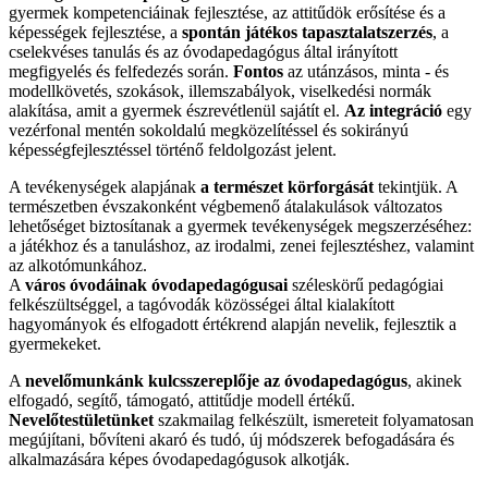
gyermek kompetenciáinak fejlesztése, az attitűdök erősítése és a
képességek fejlesztése, a
spontán játékos tapasztalatszerzés
, a
cselekvéses tanulás és az óvodapedagógus által irányított
megfigyelés és felfedezés során.
Fontos
az utánzásos, minta - és
modellkövetés, szokások, illemszabályok, viselkedési normák
alakítása, amit a gyermek észrevétlenül sajátít el.
Az integráció
egy
vezérfonal mentén sokoldalú megközelítéssel és sokirányú
képességfejlesztéssel történő feldolgozást jelent.
A tevékenységek alapjának
a természet körforgását
tekintjük. A
természetben évszakonként végbemenő átalakulások változatos
lehetőséget biztosítanak a gyermek tevékenységek megszerzéséhez:
a játékhoz és a tanuláshoz, az irodalmi, zenei fejlesztéshez, valamint
az alkotómunkához.
A
város óvodáinak óvodapedagógusai
széleskörű pedagógiai
felkészültséggel, a tagóvodák közösségei által kialakított
hagyományok és elfogadott értékrend alapján nevelik, fejlesztik a
gyermekeket.
A
nevelőmunkánk kulcsszereplője az óvodapedagógus
, akinek
elfogadó, segítő, támogató, attitűdje modell értékű.
Nevelőtestületünket
szakmailag felkészült, ismereteit folyamatosan
megújítani, bővíteni akaró és tudó, új módszerek befogadására és
alkalmazására képes óvodapedagógusok alkotják.