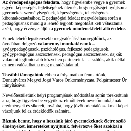
Az óvodapedagógus feladata,
hogy figyelembe vegye a gyermek
egyéni képességét, fejlettségének ütemét, hogy segítséget nyújtson a
gyermekek személyiségének, képességének, tehetségének
kibontakoztatásához. E pedagógiai feladat megvalósítása során a
pedagógusnak mindig a lehető legjobb megoldást kell választania
azért, hogy érvényesüljön a
gyermek mindenekfelett álló érdeke.
Ennek lehető legsikeresebb megvalósításában
segítőink
, az
óvodában dolgozó
valamennyi munkatársunk
–
gyógypedagógusok, pszichológus, fejlesztő pedagógusok,
gyógypedagógiai asszisztensek, pedagógiai asszisztensek, dajkák
valamint legfontosabb közvetlen partnereink – a szülők, akik nélkül
ez nem valósulhatna meg maradéktalanul.
További támogatónk
ebben a folyamatban fenntartónk,
Dunaújváros Megyei Jogú Város Önkormányzata, Polgármester Úr
irányításával.
Nevelőtestületünk helyi programjának módosítása során törekedtünk
arra, hogy figyelembe vegyük az elmúlt évek nevelőmunkájának
eredményeit és sikereit, továbbá, hogy jövőt orientáló szakmai képet
vázoljunk fel az érdeklődők számára.
Bízunk benne, hogy a hozzánk járó gyermekeknek életre szóló
élményeket, ismereteket nyújtunk, felvértezve őket azokkal a