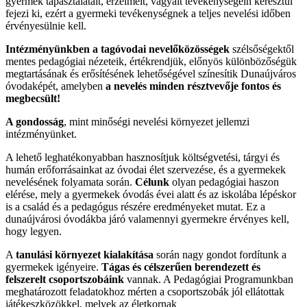
gyermek tapasztalatait, érzelmeit, vágyait tevékenységein keresztül
fejezi ki, ezért a gyermeki tevékenységnek a teljes nevelési időben
érvényesülnie kell.
Intézményünkben a tagóvodai nevelőközösségek
szélsőségektől
mentes pedagógiai nézeteik, értékrendjük, előnyös különbözőségük
megtartásának és erősítésének lehetőségével színesítik Dunaújváros
óvodaképét, amelyben
a nevelés minden résztvevője fontos és
megbecsült!
A gondosság
, mint minőségi nevelési környezet jellemzi
intézményünket.
A lehető leghatékonyabban hasznosítjuk költségvetési, tárgyi és
humán erőforrásainkat az óvodai élet szervezése, és a gyermekek
nevelésének folyamata során.
Célunk
olyan pedagógiai haszon
elérése, mely a gyermekek óvodás évei alatt és az iskolába lépéskor
is a család és a pedagógus részére eredményeket mutat. Ez a
dunaújvárosi óvodákba járó valamennyi gyermekre érvényes kell,
hogy legyen.
A
tanulási környezet kialakítása
során nagy gondot fordítunk a
gyermekek igényeire.
Tágas és célszerűen berendezett és
felszerelt csoportszobáink
vannak. A Pedagógiai Programunkban
meghatározott feladatokhoz mérten a csoportszobák jól ellátottak
játékeszközökkel, melyek az életkornak