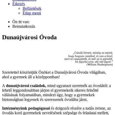
Étkezés
Befizetések
Étlap menü
Ön itt van:
Bemutatkozás
Dunaújvárosi Óvoda
„Csinálj bármit, mindig az számít,
hogy hogyan csinálod, és van-e kivel,
mert ez csapatjáték, és már az is ajándék,
ha figyelsz arra, aki rád figyel.”
(William Shakespeare)
Szeretettel köszöntjük Önöket a Dunaújvárosi Óvoda világában,
ahol a gyermek áll a középpontban!
A
dunaújvárosi családok,
mind ugyanazt szeretnék az óvodától: a
lehető leggondosabban járjon el gyermekeik sikeres felnőtté
válásának folyamatában, mindezt úgy, hogy a gyermekek
biztonságban legyenek és szeressenek óvodába járni.
Intézményünk pedagógusai
és dolgozói részére a tudás öröme, az
óvodás korú gyermekek nevelésének szépsége és feladatai mellett,