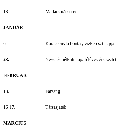
18.
Madárkarácsony
JANUÁR
6.
Karácsonyfa bontás, vízkereszt napja
23.
Nevelés nélküli nap: féléves értekezlet
FEBRUÁR
13.
Farsang
16-17.
Társasjáték
MÁRCIUS