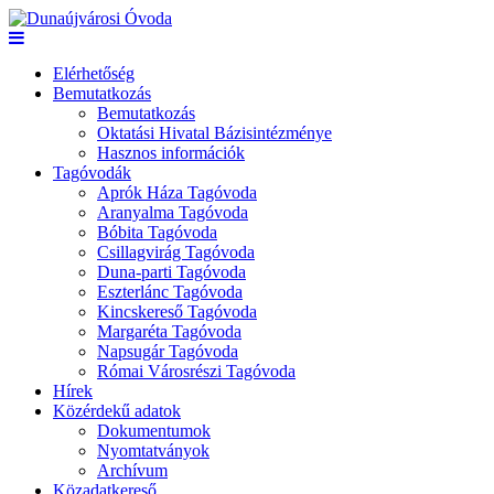
Elérhetőség
Bemutatkozás
Bemutatkozás
Oktatási Hivatal Bázisintézménye
Hasznos információk
Tagóvodák
Aprók Háza Tagóvoda
Aranyalma Tagóvoda
Bóbita Tagóvoda
Csillagvirág Tagóvoda
Duna-parti Tagóvoda
Eszterlánc Tagóvoda
Kincskereső Tagóvoda
Margaréta Tagóvoda
Napsugár Tagóvoda
Római Városrészi Tagóvoda
Hírek
Közérdekű adatok
Dokumentumok
Nyomtatványok
Archívum
Közadatkereső