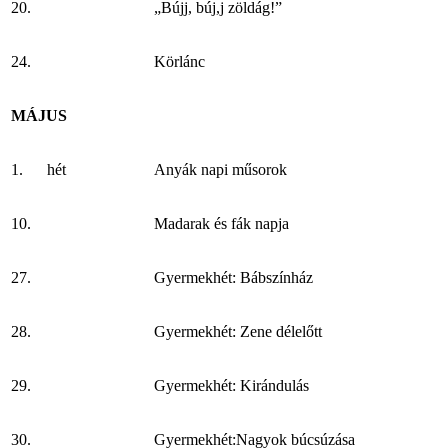
20.
„Bújj, búj,j zöldág!”
24.
Körlánc
MÁJUS
1. hét
Anyák napi műsorok
10.
Madarak és fák napja
27.
Gyermekhét: Bábszínház
28.
Gyermekhét: Zene délelőtt
29.
Gyermekhét: Kirándulás
30.
Gyermekhét:Nagyok búcsúzása