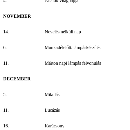
4.
Állatok világnapja
NOVEMBER
14.
Nevelés nélküli nap
6.
Munkadélelőtt: lámpáskészítés
11.
Márton napi lámpás felvonulás
DECEMBER
5.
Mikulás
11.
Lucázás
16.
Karácsony