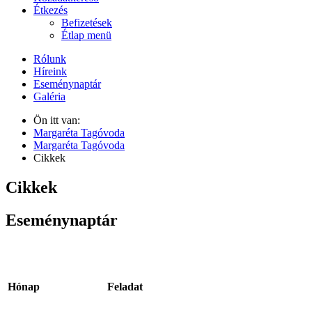
Étkezés
Befizetések
Étlap menü
Rólunk
Híreink
Eseménynaptár
Galéria
Ön itt van:
Margaréta Tagóvoda
Margaréta Tagóvoda
Cikkek
Cikkek
Eseménynaptár
Hónap
Feladat