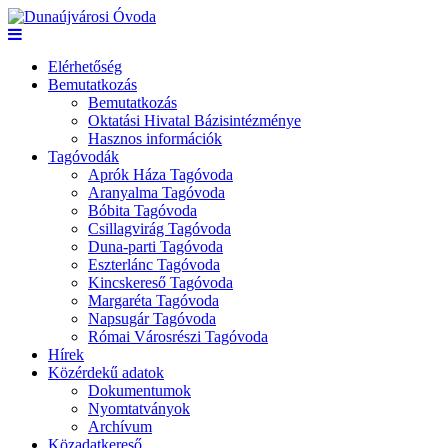
Elérhetőség
Bemutatkozás
Bemutatkozás
Oktatási Hivatal Bázisintézménye
Hasznos információk
Tagóvodák
Aprók Háza Tagóvoda
Aranyalma Tagóvoda
Bóbita Tagóvoda
Csillagvirág Tagóvoda
Duna-parti Tagóvoda
Eszterlánc Tagóvoda
Kincskereső Tagóvoda
Margaréta Tagóvoda
Napsugár Tagóvoda
Római Városrészi Tagóvoda
Hírek
Közérdekű adatok
Dokumentumok
Nyomtatványok
Archívum
Közadatkereső