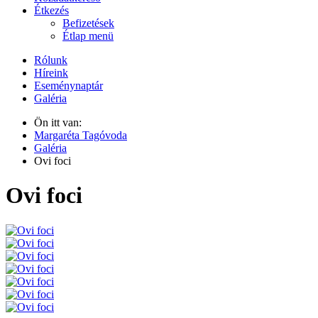
Étkezés
Befizetések
Étlap menü
Rólunk
Híreink
Eseménynaptár
Galéria
Ön itt van:
Margaréta Tagóvoda
Galéria
Ovi foci
Ovi foci