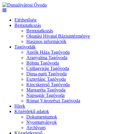
Elérhetőség
Bemutatkozás
Bemutatkozás
Oktatási Hivatal Bázisintézménye
Hasznos információk
Tagóvodák
Aprók Háza Tagóvoda
Aranyalma Tagóvoda
Bóbita Tagóvoda
Csillagvirág Tagóvoda
Duna-parti Tagóvoda
Eszterlánc Tagóvoda
Kincskereső Tagóvoda
Margaréta Tagóvoda
Napsugár Tagóvoda
Római Városrészi Tagóvoda
Hírek
Közérdekű adatok
Dokumentumok
Nyomtatványok
Archívum
Közadatkereső