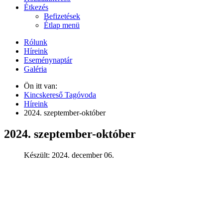
Étkezés
Befizetések
Étlap menü
Rólunk
Híreink
Eseménynaptár
Galéria
Ön itt van:
Kincskereső Tagóvoda
Híreink
2024. szeptember-október
2024. szeptember-október
Készült: 2024. december 06.