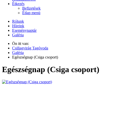
Étkezés
Befizetések
Étlap menü
Rólunk
Híreink
Eseménynaptár
Galéria
Ön itt van:
Csillagvirág Tagóvoda
Galéria
Egészségnap (Csiga csoport)
Egészségnap (Csiga csoport)