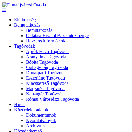
Elérhetőség
Bemutatkozás
Bemutatkozás
Oktatási Hivatal Bázisintézménye
Hasznos információk
Tagóvodák
Aprók Háza Tagóvoda
Aranyalma Tagóvoda
Bóbita Tagóvoda
Csillagvirág Tagóvoda
Duna-parti Tagóvoda
Eszterlánc Tagóvoda
Kincskereső Tagóvoda
Margaréta Tagóvoda
Napsugár Tagóvoda
Római Városrészi Tagóvoda
Hírek
Közérdekű adatok
Dokumentumok
Nyomtatványok
Archívum
Közadatkereső